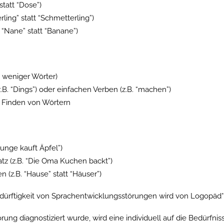
statt “Dose”)
ling” statt “Schmetterling”)
 “Nane” statt “Banane”)
 weniger Wörter)
B. “Dings”) oder einfachen Verben (z.B. “machen”)
 Finden von Wörtern
unge kauft Äpfel”)
tz (z.B. “Die Oma Kuchen backt”)
 (z.B. “Hause” statt “Häuser”)
rftigkeit von Sprachentwicklungsstörungen wird von Logopäd*i
ng diagnostiziert wurde, wird eine individuell auf die Bedürfn