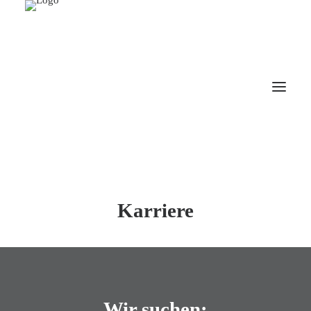
Karriere
Leistungen
Praxis
Team
Termine
Karriere
Wir suchen: